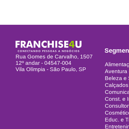
Segmen
Rua Gomes de Carvalho, 1507
12º andar - 04547-004
Alimenta
Vila Olímpia - São Paulo, SP
Aventura
info@franchise4u.com.br
Beleza e
Calçados
Comunic
Const. e I
Consultor
Cosmétic
Educ. e 
Entreteni