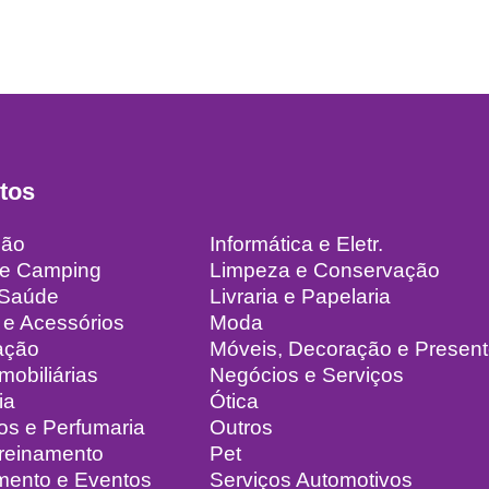
tos
ção
Informática e Eletr.
 e Camping
Limpeza e Conservação
 Saúde
Livraria e Papelaria
 e Acessórios
Moda
ação
Móveis, Decoração e Presen
mobiliárias
Negócios e Serviços
ia
Ótica
os e Perfumaria
Outros
Treinamento
Pet
mento e Eventos
Serviços Automotivos