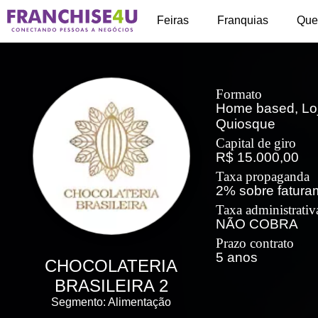
+
Feiras
Franquias
Que
Formato
Home based, Loj
Quiosque
Capital de giro
R$ 15.000,00
Taxa propaganda
2% sobre fatura
Taxa administrativ
NÃO COBRA
Prazo contrato
5 anos
CHOCOLATERIA
BRASILEIRA 2
Segmento: Alimentação