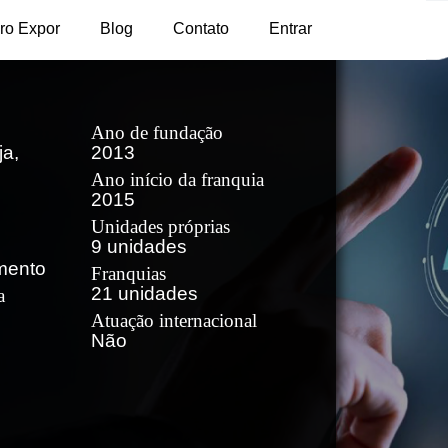
ro Expor
Blog
Contato
Entrar
Ano de fundação
a,
2013
Ano início da franquia
2015
Unidades próprias
9 unidades
mento
Franquias
21 unidades
a
Atuação internacional
Não