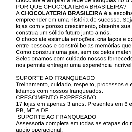
chocolate e ampliar a rede de franquias no Bra
POR QUE CHOCOLATERIA BRASILEIRA?
A
CHOCOLATERIA BRASILEIRA
é a escolha
empreender em uma história de sucesso. Sej
lojas com vigoroso crescimento, obtenha sua 
construa um sólido futuro junto a nós.
O chocolate estimula emoções, cria laços e 
entre pessoas e constrói belas memórias que
Como construir uma joia, sem os belos mater
Selecionamos com cuidado nossos fornecedor
nos permite entregar uma experiência incrível
SUPORTE AO FRANQUEADO
Treinamento, cuidado, respeito, processos e 
lidamos com nossos franqueados.
CRESCIMENTO EXPRESSIVO
17 lojas em apenas 3 anos. Presentes em 6 e
PB, MT e DF
SUPORTE AO FRANQUEADO
Assessoria completa em todas as etapas do n
apoio operacional.