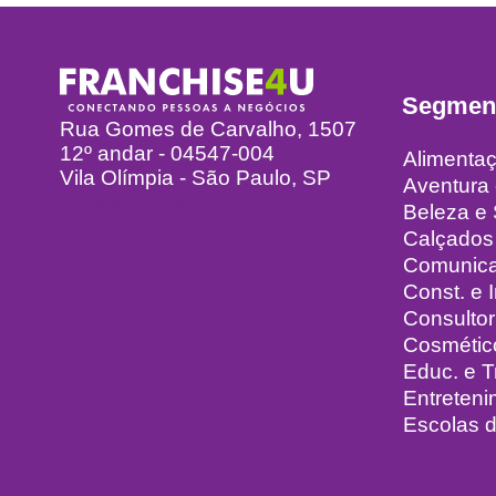
Segmen
Rua Gomes de Carvalho, 1507
12º andar - 04547-004
Alimenta
Vila Olímpia - São Paulo, SP
Aventura
info@franchise4u.com.br
Beleza e
Calçados
Comunic
Const. e I
Consultor
Cosmétic
Educ. e 
Entreteni
Escolas d