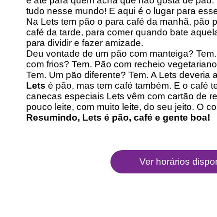
e até para quem acha que não gosta de pão. S
tudo nesse mundo! E aqui é o lugar para esse
Na Lets tem pão o para café da manhã, pão pa
café da tarde, para comer quando bate aquela
para dividir e fazer amizade.
Deu vontade de um pão com manteiga? Tem.
com frios? Tem. Pão com recheio vegetaria
Tem. Um pão diferente? Tem. A Lets deveria a
Lets
é pão, mas tem café também. E o café tem 
canecas especiais Lets vêm com cartão de refil
pouco leite, com muito leite, do seu jeito. O 
Resumindo, Lets é pão, café e gente boa!