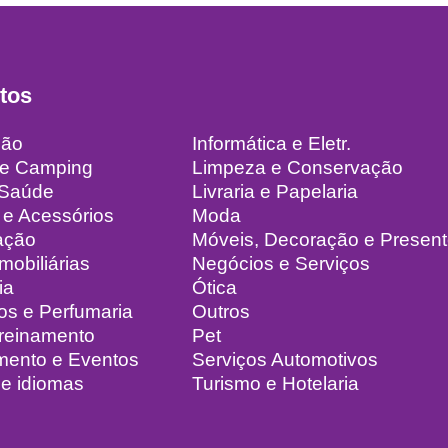
tos
ção
Informática e Eletr.
 e Camping
Limpeza e Conservação
 Saúde
Livraria e Papelaria
 e Acessórios
Moda
ação
Móveis, Decoração e Presen
mobiliárias
Negócios e Serviços
ia
Ótica
os e Perfumaria
Outros
Treinamento
Pet
mento e Eventos
Serviços Automotivos
e idiomas
Turismo e Hotelaria