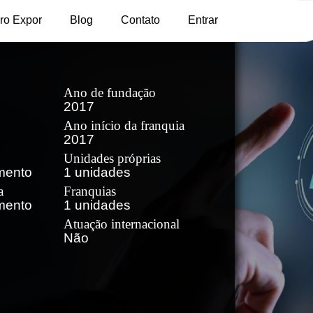
ro Expor
Blog
Contato
Entrar
Ano de fundação
2017
Ano início da franquia
2017
Unidades próprias
mento
1 unidades
a
Franquias
mento
1 unidades
Atuação internacional
Não