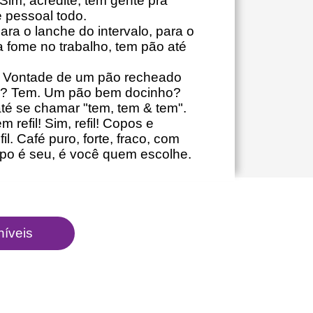
im, acredite, tem gente pra
 pessoal todo.
ra o lanche do intervalo, para o
 fome no trabalho, tem pão até
 Vontade de um pão recheado
no? Tem. Um pão bem docinho?
té se chamar "tem, tem & tem".
refil! Sim, refil! Copos e
. Café puro, forte, fraco, com
copo é seu, é você quem escolhe.