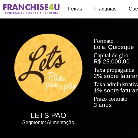
+
Feiras
Franquias
Que
Formato
Loja, Quiosque
Capital de giro
R$ 25.000,00
Taxa propaganda
2% sobre fatura
Taxa administrativ
1% sobre fatura
Prazo contrato
3 anos
LETS PAO
Segmento: Alimentação