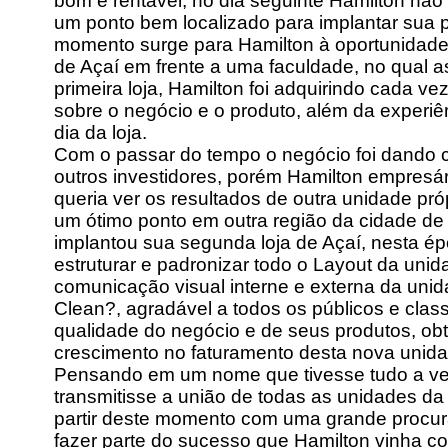
bom e rentável, no dia seguinte Hamilton nã
um ponto bem localizado para implantar sua pr
momento surge para Hamilton à oportunidade d
de Açaí em frente a uma faculdade, no qual a
primeira loja, Hamilton foi adquirindo cada 
sobre o negócio e o produto, além da experiê
dia da loja.
Com o passar do tempo o negócio foi dando 
outros investidores, porém Hamilton empresári
queria ver os resultados de outra unidade pr
um ótimo ponto em outra região da cidade de 
implantou sua segunda loja de Açaí, nesta ép
estruturar e padronizar todo o Layout da uni
comunicação visual interne e externa da uni
Clean?, agradável a todos os públicos e class
qualidade do negócio e de seus produtos, o
crescimento no faturamento desta nova unida
Pensando em um nome que tivesse tudo a ve
transmitisse a união de todas as unidades da
partir deste momento com uma grande procur
fazer parte do sucesso que Hamilton vinha co