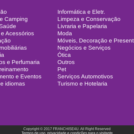
ção
Informática e Eletr.
 e Camping
Limpeza e Conservação
 Saúde
Livraria e Papelaria
 e Acessórios
Moda
ação
Móveis, Decoração e Presen
mobiliárias
Negócios e Serviços
ia
Ótica
os e Perfumaria
Outros
Treinamento
Pet
mento e Eventos
Serviços Automotivos
e idiomas
Turismo e Hotelaria
Copyright © 2017 FRANCHISE4U. All Right Reserved
Termos de uso, privacidade e condições para o visitante