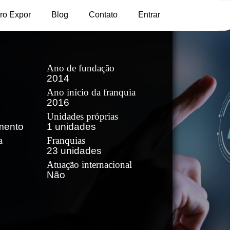
ro Expor
Blog
Contato
Entrar
Ano de fundação
2014
Ano início da franquia
2016
Unidades próprias
mento
1 unidades
a
Franquias
23 unidades
Atuação internacional
Não