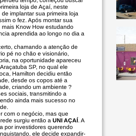
o perdeu tempo, começou buscar
imeira loja de Açaí, neste
e implantar sua primeira loja
ssim o fez. Após montar sua
vez mais Know How estudando
ncia aprendida ao longo no dia a
certo, chamando a atenção de
o pé no chão e visionário,
ópria, na oportunidade apareceu
Araçatuba SP, no qual ele
oca, Hamilton decidiu então
dade, desde os copos até a
dade, criando um ambiente ?
es sociais, transmitindo a
btendo ainda mais sucesso no
de.
r com o negócio, mas que
 rede surgiu então a
UNI AÇAÍ
. A
a por investidores querendo
nquistando, ele decide expandir-