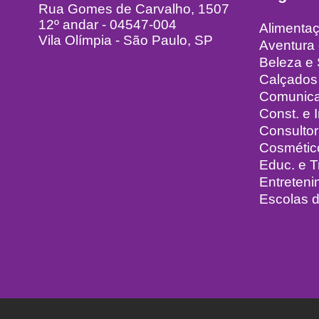
Rua Gomes de Carvalho, 1507
12º andar - 04547-004
Alimenta
Vila Olímpia - São Paulo, SP
Aventura
info@franchise4u.com.br
Beleza e
Calçados
Comunic
Const. e I
Consultor
Cosmétic
Educ. e 
Entreteni
Escolas d